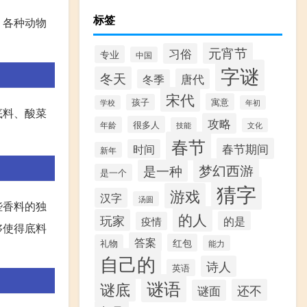
标签
、各种动物
元宵节
习俗
专业
中国
字谜
冬天
唐代
冬季
宋代
寓意
孩子
学校
年初
底料、酸菜
攻略
很多人
年龄
技能
文化
春节
春节期间
时间
新年
梦幻西游
是一种
是一个
猜字
游戏
汉字
汤圆
些香料的独
的人
玩家
的是
疫情
够使得底料
答案
红包
礼物
能力
自己的
诗人
英语
谜语
谜底
还不
谜面