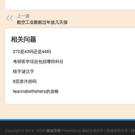
上一篇
航空工业新航过年放几天假
相关问题
270是43码还是44码
考研医学综合包括哪些科目
猜字谜汉字
8层算洋房吗
lwannabethehero的攻略
Copyright © 2012 - 2026
猜谜语网
Powered by
网站分类目录
|
精选推荐文章
|
网