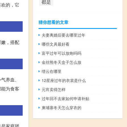
都是
喜欢的，它
猜你想看的文章
夫妻离婚后要去哪里过年
鲜嫩，搭配
哪些文具最好看
。
富平过年可以放炮吗吗
金丝熊冬天盒子怎么放
缙云在哪里
补气养血、
12星座过年的衣裳是什么
都能为食客
元宵卖得怎样
过年回不去家如何申请补贴
柬埔寨冬天怎么穿衣的
年是家庭团