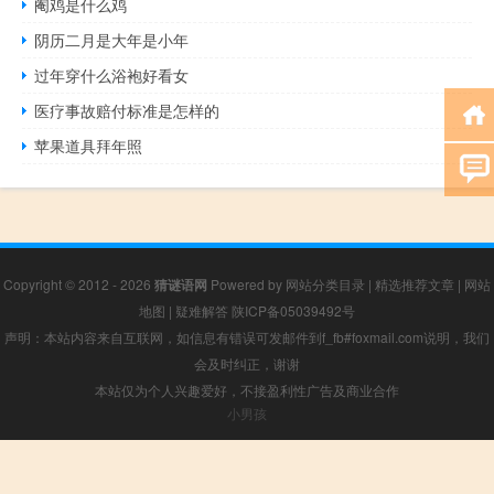
阉鸡是什么鸡
阴历二月是大年是小年
过年穿什么浴袍好看女
医疗事故赔付标准是怎样的
苹果道具拜年照
Copyright © 2012 - 2026
猜谜语网
Powered by
网站分类目录
|
精选推荐文章
|
网站
地图
|
疑难解答
陕ICP备05039492号
声明：本站内容来自互联网，如信息有错误可发邮件到f_fb#foxmail.com说明，我们
会及时纠正，谢谢
本站仅为个人兴趣爱好，不接盈利性广告及商业合作
小男孩