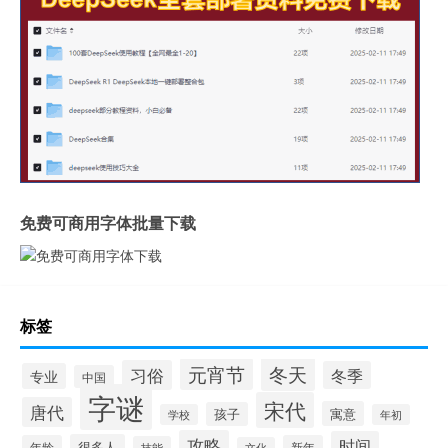
免费可商用字体批量下载
标签
冬天
元宵节
习俗
冬季
专业
中国
字谜
宋代
唐代
寓意
孩子
学校
年初
攻略
时间
很多人
年龄
新年
技能
文化