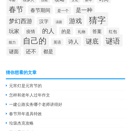
春节
是一种
春节期间
是一个
猜字
游戏
梦幻西游
汉字
汤圆
的人
玩家
的是
答案
疫情
红包
礼物
自己的
谜语
谜底
诗人
英语
能力
还不
谜面
都是
猜你想看的文章
元宵灯是元宵节的
怎样和老年人过年作文
一建公路实务哪个老师讲得好
春节拜年道具特效
垃圾杰克攻略