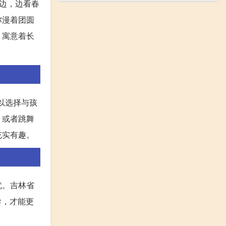
边，边看春
弥漫着团圆
，寓意着长
以选择与孩
，或者跳舞
充实有趣。
忧。吉林省
导，才能更