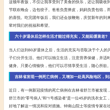
这顿年夜饭，不仅让我享受到了美食的快乐，还让我吸收到
节联欢晚会，边包饺子。爸爸负责擀皮，妈妈负责包馅，
的喜悦。吃完团年饭后，我们还会放鞭炮，庆贺新年的到
辈对我们的祝福和希望。
六十岁退休后怎样生活才能过得充实，又能延缓衰老?
当人们达到60岁退休之后，生活的充实与否取决于个人的
子们分开生活。他们可以独立生活，注意营养保健，并适
健身。只要心情愉快，他们可以尽情享受生活，随心所欲
吉林省发现一例死亡病例，又增加一处高风险地区，到
近日，有一例新冠疫情的死亡病例在吉林省舒兰市被发现
舒兰市的“零号病人”和“1号感染者”是一位45岁的洗衣
好地了解这一情况和应对措施。钟南山院士等疫情专家在