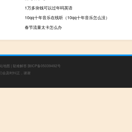
1万多块钱可以过年吗英语
10qq十年音乐在线听（10qq十年音乐怎么没）
春节流量太卡怎么办
站地图
|
疑难解答
陕ICP备05039492号
，我们会及时纠正，谢谢