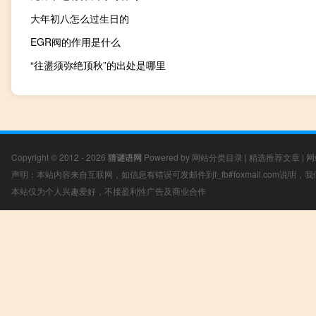
大年初八怎么过生日的
EGR阀的作用是什么
“往盪须弥绝顶秋”的出处是哪里
Copyright © 2012 - 2026
猜谜语网
Powered by
网站分类目录
|
精选推荐文章
|
网
声明：本站内容来自互联网，如信息有错误可发邮件到f_fb#foxmail.com说明
本站仅为个人兴趣爱好，不接盈利性广告及商业合作