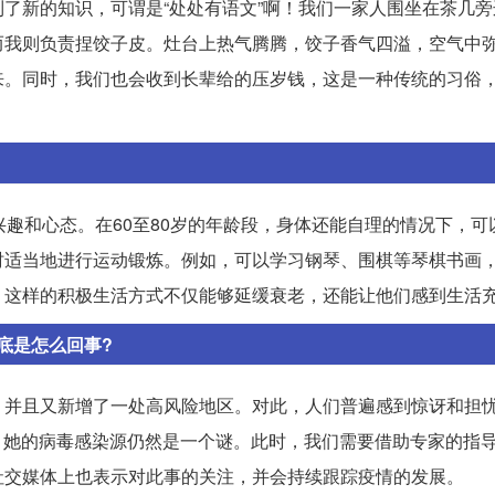
了新的知识，可谓是“处处有语文”啊！我们一家人围坐在茶几旁
而我则负责捏饺子皮。灶台上热气腾腾，饺子香气四溢，空气中
来。同时，我们也会收到长辈给的压岁钱，这是一种传统的习俗
兴趣和心态。在60至80岁的年龄段，身体还能自理的情况下，可
时适当地进行运动锻炼。例如，可以学习钢琴、围棋等琴棋书画
。这样的积极生活方式不仅能够延缓衰老，还能让他们感到生活
底是怎么回事?
，并且又新增了一处高风险地区。对此，人们普遍感到惊讶和担
女工，她的病毒感染源仍然是一个谜。此时，我们需要借助专家的指
社交媒体上也表示对此事的关注，并会持续跟踪疫情的发展。