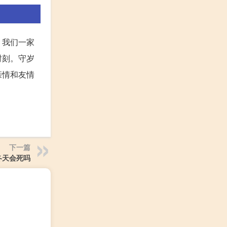
，我们一家
时刻。守岁
亲情和友情
下一篇
冬天会死吗