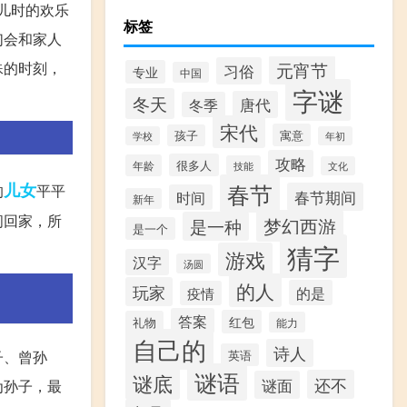
起儿时的欢乐
标签
们会和家人
殊的时刻，
元宵节
习俗
专业
中国
字谜
冬天
唐代
冬季
宋代
寓意
孩子
学校
年初
攻略
很多人
年龄
技能
文化
春节
儿女
的
平平
春节期间
时间
新年
间回家，所
梦幻西游
是一种
是一个
猜字
游戏
汉字
汤圆
的人
玩家
的是
疫情
答案
红包
礼物
能力
自己的
诗人
子、曾孙
英语
谜语
谜底
还不
谜面
为孙子，最