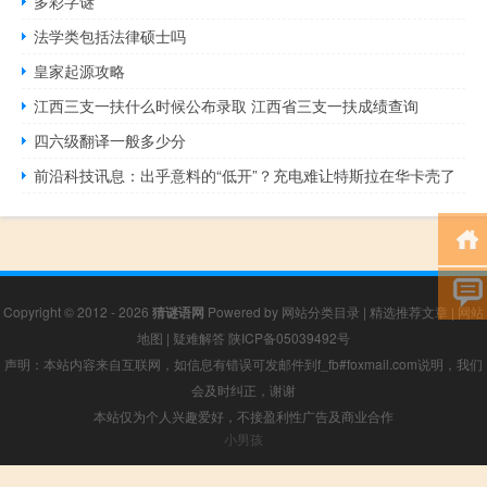
多彩字谜
法学类包括法律硕士吗
皇家起源攻略
江西三支一扶什么时候公布录取 江西省三支一扶成绩查询
四六级翻译一般多少分
前沿科技讯息：出乎意料的“低开”？充电难让特斯拉在华卡壳了
Copyright © 2012 - 2026
猜谜语网
Powered by
网站分类目录
|
精选推荐文章
|
网站
地图
|
疑难解答
陕ICP备05039492号
声明：本站内容来自互联网，如信息有错误可发邮件到f_fb#foxmail.com说明，我们
会及时纠正，谢谢
本站仅为个人兴趣爱好，不接盈利性广告及商业合作
小男孩