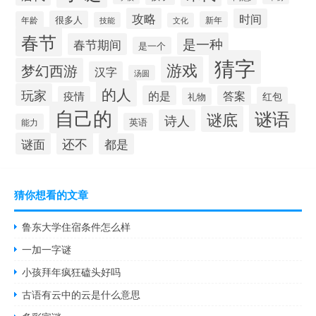
攻略
时间
很多人
年龄
新年
技能
文化
春节
是一种
春节期间
是一个
猜字
游戏
梦幻西游
汉字
汤圆
的人
玩家
的是
答案
疫情
红包
礼物
自己的
谜语
谜底
诗人
英语
能力
还不
谜面
都是
猜你想看的文章
鲁东大学住宿条件怎么样
一加一字谜
小孩拜年疯狂磕头好吗
古语有云中的云是什么意思