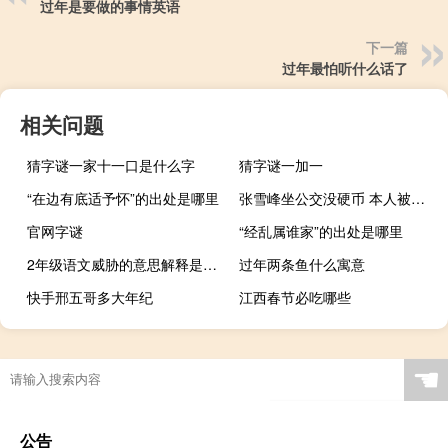
过年是要做的事情英语
下一篇
过年最怕听什么话了
相关问题
猜字谜一家十一口是什么字
猜字谜一加一
“在边有底适予怀”的出处是哪里
张雪峰坐公交没硬币 本人被科普：华为手机交通卡超方便
官网字谜
“经乱属谁家”的出处是哪里
2年级语文威胁的意思解释是什么
过年两条鱼什么寓意
快手邢五哥多大年纪
江西春节必吃哪些
☚
公告