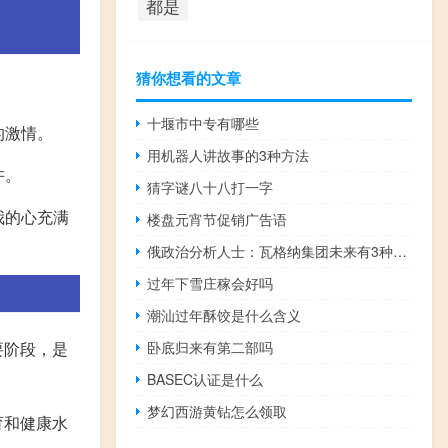
都是
猜你想看的文章
十堰市中专有哪些
的激情。
用机器人讲故事的3种方法
许。
猜字谜八十八打一字
我的心充满
楼盘元宵节促销广告语
俄政治分析人士：瓦格纳集团未来有3种可能
过年下雪庄稼会好吗
潮汕过年酥饺是什么含义
要阶段，是
卧底归来有第二部吗
BASEC认证是什么
梦幻西游黄钻怎么领取
育和健康水