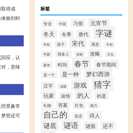
能取得成
标签
会体验到时
元宵节
习俗
专业
中国
字谜
冬天
唐代
冬季
宋代
寓意
孩子
学校
年初
攻略
很多人
年龄
技能
文化
式回应，认
春节
春节期间
时间
新年
应对，意味
梦幻西游
是一种
是一个
猜字
游戏
汉字
汤圆
的人
玩家
的是
疫情
答案
红包
这些景象常
礼物
能力
自己的
诗人
，梦想还可
英语
谜语
谜底
还不
谜面