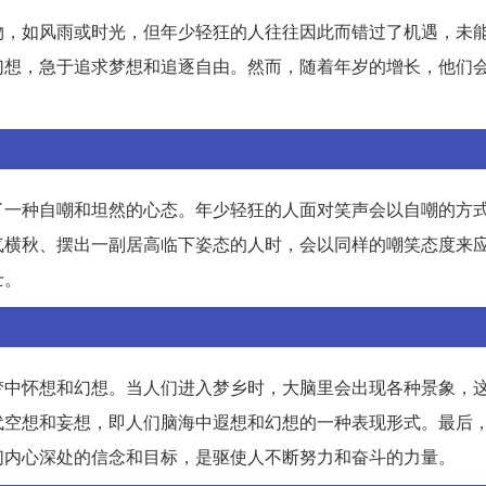
物，如风雨或时光，但年少轻狂的人往往因此而错过了机遇，未
幻想，急于追求梦想和追逐自由。然而，随着年岁的增长，他们
。
了一种自嘲和坦然的心态。年少轻狂的人面对笑声会以自嘲的方
气横秋、摆出一副居高临下姿态的人时，会以同样的嘲笑态度来
士。
梦中怀想和幻想。当人们进入梦乡时，大脑里会出现各种景象，
代空想和妄想，即人们脑海中遐想和幻想的一种表现形式。最后
们内心深处的信念和目标，是驱使人不断努力和奋斗的力量。