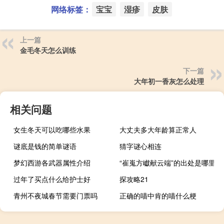
网络标签：
宝宝
湿疹
皮肤
上一篇
金毛冬天怎么训练
下一篇
大年初一香灰怎么处理
相关问题
女生冬天可以吃哪些水果
大丈夫多大年龄算正常人
谜底是钱的简单谜语
猜字谜心相连
梦幻西游各武器属性介绍
“崔嵬方巘献云端”的出处是哪里
过年了买点什么给护士好
探攻略21
青州不夜城春节需要门票吗
正确的喵中肯的喵什么梗