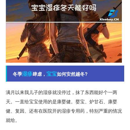
湿疹
宝宝
冬季
肆虐，
如何安然越冬?
满月以来我儿子的湿疹就没停过，抹了东西能好个一两
天。一直给宝宝使用的是康婴健。婴宝、炉甘石、康婴
健、复因、还有在医院开的湿疹专用药，特别严重的情况
就给。