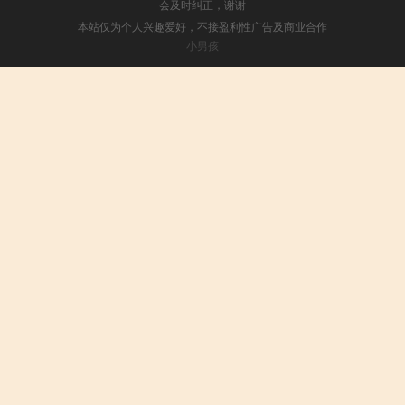
会及时纠正，谢谢
本站仅为个人兴趣爱好，不接盈利性广告及商业合作
小男孩