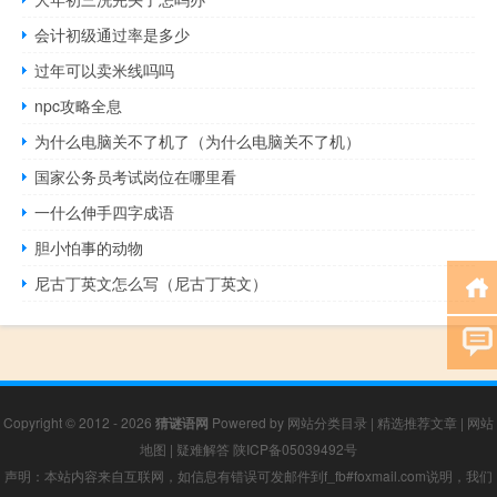
会计初级通过率是多少
过年可以卖米线吗吗
npc攻略全息
为什么电脑关不了机了（为什么电脑关不了机）
国家公务员考试岗位在哪里看
一什么伸手四字成语
胆小怕事的动物
尼古丁英文怎么写（尼古丁英文）
Copyright © 2012 - 2026
猜谜语网
Powered by
网站分类目录
|
精选推荐文章
|
网站
地图
|
疑难解答
陕ICP备05039492号
声明：本站内容来自互联网，如信息有错误可发邮件到f_fb#foxmail.com说明，我们