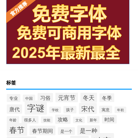
标签
冬天
元宵节
习俗
冬季
专业
中国
字谜
宋代
唐代
寓意
孩子
学校
年初
攻略
时间
很多人
年龄
新年
技能
文化
春节
是一种
春节期间
是一个