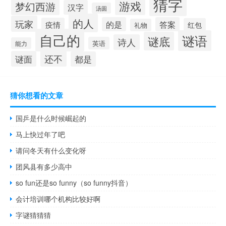
猜字
游戏
梦幻西游
汉字
汤圆
的人
玩家
的是
答案
疫情
红包
礼物
自己的
谜语
谜底
诗人
英语
能力
还不
谜面
都是
猜你想看的文章
国乒是什么时候崛起的
马上快过年了吧
请问冬天有什么变化呀
团风县有多少高中
so fun还是so funny（so funny抖音）
会计培训哪个机构比较好啊
字谜猜猜猜