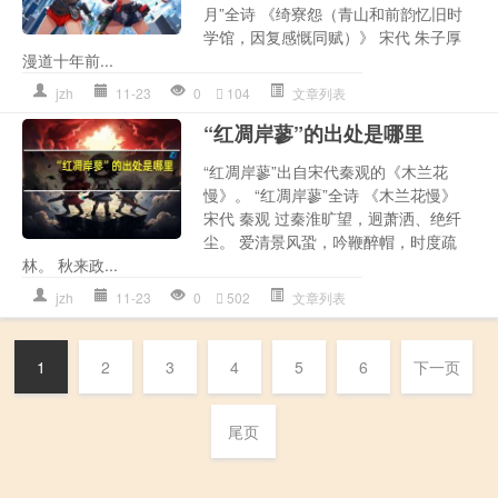
月”全诗 《绮寮怨（青山和前韵忆旧时
学馆，因复感慨同赋）》 宋代 朱子厚
漫道十年前...
jzh
11-23
0
104
文章列表
“红凋岸蓼”的出处是哪里
“红凋岸蓼”出自宋代秦观的《木兰花
慢》。 “红凋岸蓼”全诗 《木兰花慢》
宋代 秦观 过秦淮旷望，迥萧洒、绝纤
尘。 爱清景风蛩，吟鞭醉帽，时度疏
林。 秋来政...
jzh
11-23
0
502
文章列表
1
2
3
4
5
6
下一页
尾页