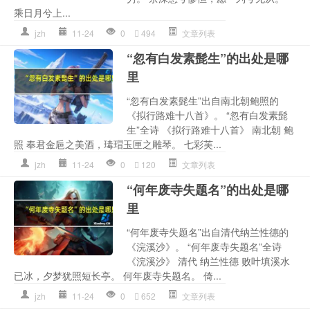
乘日月兮上...
jzh
11-24
0
494
文章列表
“忽有白发素髭生”的出处是哪
里
“忽有白发素髭生”出自南北朝鲍照的
《拟行路难十八首》。 “忽有白发素髭
生”全诗 《拟行路难十八首》 南北朝 鲍
照 奉君金巵之美酒，瑇瑁玉匣之雕琴。 七彩芙...
jzh
11-24
0
120
文章列表
“何年废寺失题名”的出处是哪
里
“何年废寺失题名”出自清代纳兰性德的
《浣溪沙》。 “何年废寺失题名”全诗
《浣溪沙》 清代 纳兰性德 败叶填溪水
已冰，夕梦犹照短长亭。 何年废寺失题名。 倚...
jzh
11-24
0
652
文章列表