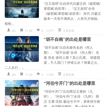
“汉王虽弱”出自宋代吕蒙正的《破窑赋/
寒窑赋/劝世章》。 “汉王虽弱”全诗
《破窑赋/寒窑赋/劝世章》 宋代 吕蒙正
版本一天有不测风云，人有旦夕祸福。
蜈蚣...
jzh
11-24
0
271
文章列表
“胡不自南”的出处是哪里
“胡不自南”出自先秦佚名的《何人
斯》。 “胡不自南”全诗 《何人斯》 先
秦 佚名 彼何人斯？其心孔艰。 胡逝我
梁，不入我门？伊谁云从？维暴之云。
二人从行，...
jzh
11-24
0
252
文章列表
“河伯兮开门”的出处是哪里
“河伯兮开门”出自两汉王褒的《九
怀》。 “河伯兮开门”全诗 《九怀》 两
汉 王褒 匡机 极运兮不中，来将屈兮困
穷。 余深愍兮惨怛，愿一列兮无从。