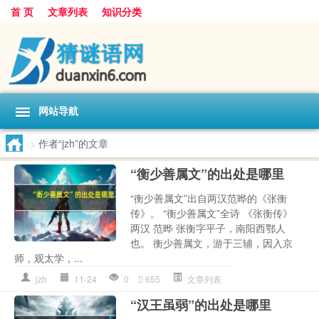
首 页
文章列表
知识分类
网站导航
>
作者“jzh”的文章
“衡少善属文”的出处是哪里
“衡少善属文”出自两汉范晔的《张衡
传》。 “衡少善属文”全诗 《张衡传》
两汉 范晔 张衡字平子，南阳西鄂人
也。 衡少善属文，游于三辅，因入京
师，观太学，...
jzh
11-24
0
655
文章列表
“汉王虽弱”的出处是哪里