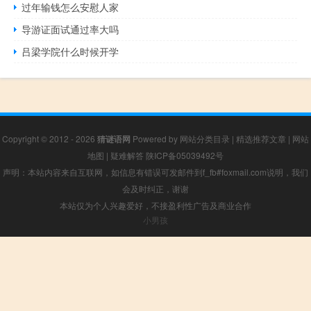
过年输钱怎么安慰人家
导游证面试通过率大吗
吕梁学院什么时候开学
Copyright © 2012 - 2026
猜谜语网
Powered by
网站分类目录
|
精选推荐文章
|
网站
地图
|
疑难解答
陕ICP备05039492号
声明：本站内容来自互联网，如信息有错误可发邮件到f_fb#foxmail.com说明，我们
会及时纠正，谢谢
本站仅为个人兴趣爱好，不接盈利性广告及商业合作
小男孩