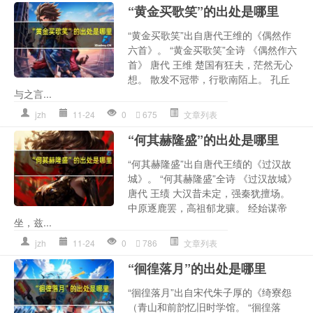
“黄金买歌笑”的出处是哪里
“黄金买歌笑”出自唐代王维的《偶然作
六首》。 “黄金买歌笑”全诗 《偶然作六
首》 唐代 王维 楚国有狂夫，茫然无心
想。 散发不冠带，行歌南陌上。 孔丘
与之言...
jzh
11-24
0
675
文章列表
“何其赫隆盛”的出处是哪里
“何其赫隆盛”出自唐代王绩的《过汉故
城》。 “何其赫隆盛”全诗 《过汉故城》
唐代 王绩 大汉昔未定，强秦犹擅场。
中原逐鹿罢，高祖郁龙骧。 经始谋帝
坐，兹...
jzh
11-24
0
786
文章列表
“徊徨落月”的出处是哪里
“徊徨落月”出自宋代朱子厚的《绮寮怨
（青山和前韵忆旧时学馆。 “徊徨落