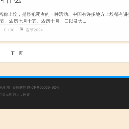
墓俗称上坟，是祭祀死者的一种活动。中国有许多地方上坟都有讲
节、农历七月十五、农历十月一日以及大...
106
春节2024
下一页
站地图
|
疑难解答
陕ICP备05039492号
，我们会及时纠正，谢谢