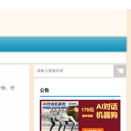
☚
食物。所
公告