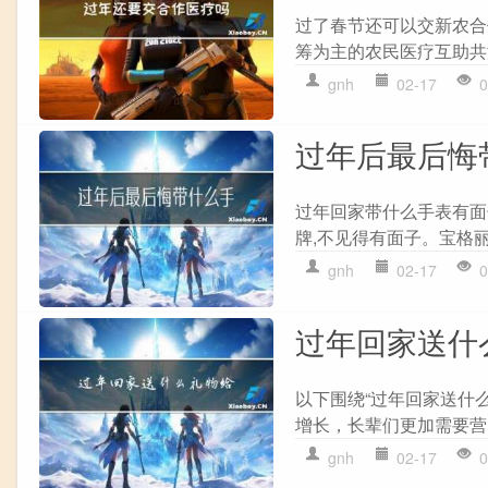
过了春节还可以交新农合
筹为主的农民医疗互助共
gnh
02-17
0
过年后最后悔
过年回家带什么手表有面
牌,不见得有面子。宝格丽
gnh
02-17
0
过年回家送什
以下围绕“过年回家送什
增长，长辈们更加需要营
gnh
02-17
0