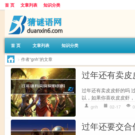
首 页
文章列表
知识分类
首 页
文章列表
知识分类
>
作者“gnh”的文章
过年还有卖皮
过年还有卖皮皮虾的吗 
以，如果你喜欢皮皮虾，完
gnh
02-17
0
过年还要交合