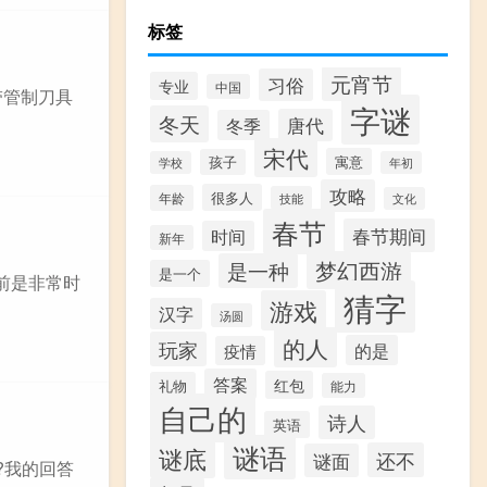
标签
元宵节
习俗
专业
中国
带管制刀具
字谜
冬天
唐代
冬季
宋代
寓意
孩子
学校
年初
攻略
很多人
年龄
技能
文化
春节
春节期间
时间
新年
梦幻西游
是一种
是一个
前是非常时
猜字
游戏
汉字
汤圆
的人
玩家
的是
疫情
答案
红包
礼物
能力
自己的
诗人
英语
谜语
谜底
还不
谜面
?我的回答