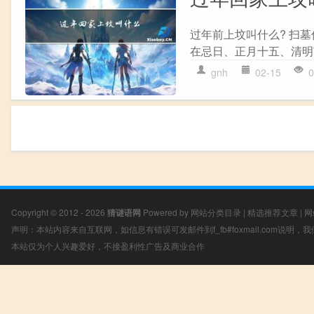
过年前上坟叫什么? 扫
在忌日、正月十五、清明
gnh
02-15
0
Copyright © 2012 - 2026
猜谜语网
Powered by
网站分类目录
|
精选推荐文章
|
网
声明：本站内容来自互联网，如信息有错误可发邮件到f_fb#foxmail.com说明
本站仅为个人兴趣爱好，不接盈利性广告及商业合作