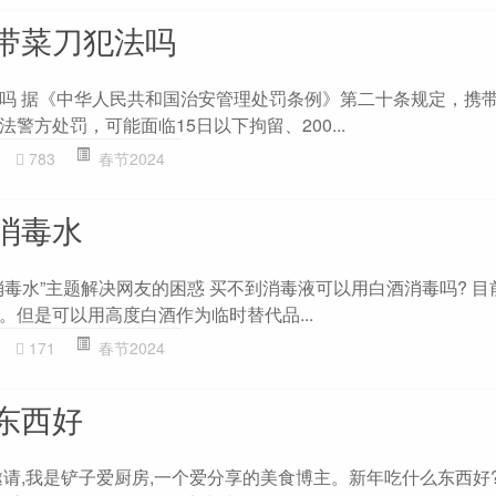
带菜刀犯法吗
吗 据《中华人民共和国治安管理处罚条例》第二十条规定，携
警方处罚，可能面临15日以下拘留、200...
783
春节2024
消毒水
消毒水”主题解决网友的困惑 买不到消毒液可以用白酒消毒吗? 目
。但是可以用高度白酒作为临时替代品...
171
春节2024
东西好
邀请,我是铲子爱厨房,一个爱分享的美食博主。新年吃什么东西好