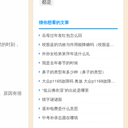
都是
猜你想看的文章
岳母过年发红包怎么回
聚的时刻，
绞股蓝的功效与作用能降糖吗（绞股蓝的功效）
外孙女给舅舅拜年送什么礼
我是去年春节的时候
鼻子的类型有多少种（鼻子的类型）
大众p1165故障码 奥迪 大众p1169故障码解释和消除方法 P1169故障码怎么解决
“低云拂衣湿”的出处是哪里
。原因有很
猜字谜谜面
退补电费是什么意思
中考补录志愿在哪填