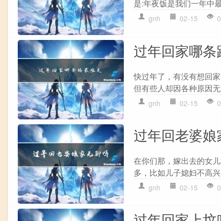
是:年夜饭是我们一年中最
gnh
02-15
0
过年回家哪条
快过年了，有没有想回家
但有些人却因各种原因无
gnh
02-15
0
过年回老婆娘
在你们那，嫁出去的女儿
多，比如儿子媳妇不高兴
gnh
02-15
0
过年回家上坟